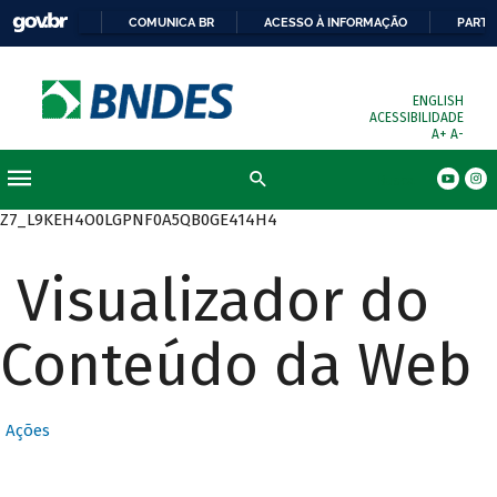
COMUNICA BR
ACESSO À INFORMAÇÃO
PARTI
ENGLISH
ACESSIBILIDADE
A+
A-
Busca
Z7_L9KEH4O0LGPNF0A5QB0GE414H4
Visualizador do
Conteúdo da Web
Ações