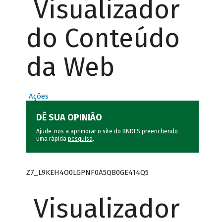
Visualizador
do Conteúdo
da Web
Ações
DÊ SUA OPINIÃO
Ajude-nos a aprimorar o site do BNDES preenchendo
uma rápida
pesquisa
.
Z7_L9KEH4O0LGPNF0A5QB0GE414Q5
Visualizador