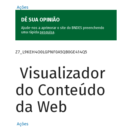
Ações
DÊ SUA OPINIÃO
Ajude-nos a aprimorar o site do BNDES preenchendo
uma rápida
pesquisa
.
Z7_L9KEH4O0LGPNF0A5QB0GE414Q5
Visualizador
do Conteúdo
da Web
Ações