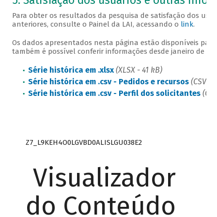
5. Satisfação dos usuários e outras info
Para obter os resultados da pesquisa de satisfação dos usu
anteriores, consulte o Painel da LAI, acessando o
link
.
Os dados apresentados nesta página estão disponíveis para
também é possível conferir informações desde janeiro de 201
Série histórica em .xlsx
(XLSX - 41 kB)
Série histórica em .csv - Pedidos e recursos
(CSV - 
Série histórica em .csv - Perfil dos solicitantes
(CSV
Z7_L9KEH4O0LGVBD0ALISLGU038E2
Visualizador
do Conteúdo