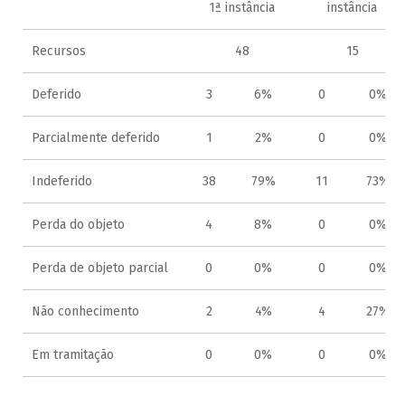
1ª instância
instância
Recursos
48
15
Deferido
3
6%
0
0%
Parcialmente deferido
1
2%
0
0%
Indeferido
38
79%
11
73%
Perda do objeto
4
8%
0
0%
Perda de objeto parcial
0
0%
0
0%
Não conhecimento
2
4%
4
27%
Em tramitação
0
0%
0
0%