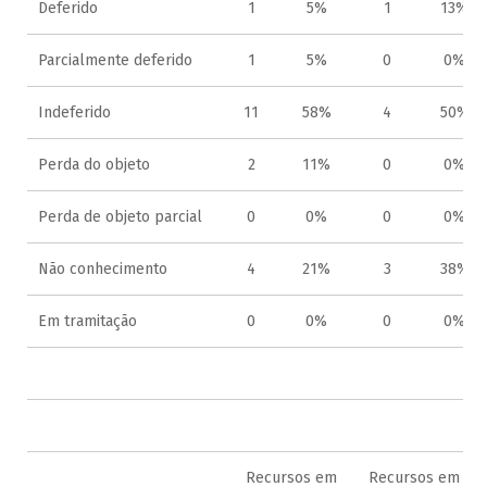
Deferido
1
5%
1
13%
Parcialmente deferido
1
5%
0
0%
Indeferido
11
58%
4
50%
Perda do objeto
2
11%
0
0%
Perda de objeto parcial
0
0%
0
0%
Não conhecimento
4
21%
3
38%
Em tramitação
0
0%
0
0%
2
Recursos em
Recursos em 2ª