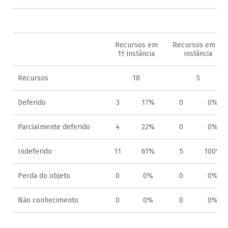
2
Recursos em
Recursos em 2ª
1ª instância
instância
Recursos
18
5
Deferido
3
17%
0
0%
Parcialmente deferido
4
22%
0
0%
Indeferido
11
61%
5
100%
Perda do objeto
0
0%
0
0%
Não conhecimento
0
0%
0
0%