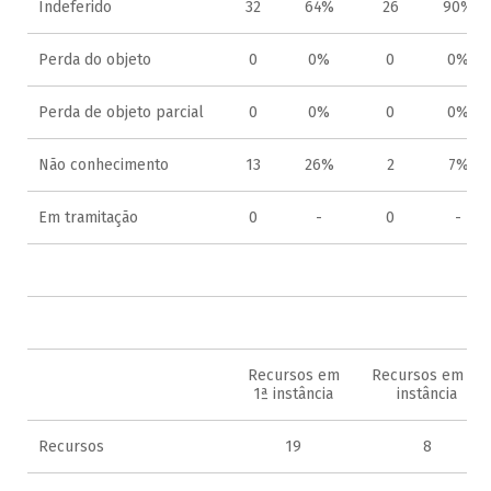
Indeferido
32
64%
26
90%
Perda do objeto
0
0%
0
0%
Perda de objeto parcial
0
0%
0
0%
Não conhecimento
13
26%
2
7%
Em tramitação
0
-
0
-
2
Recursos em
Recursos em 2ª
1ª instância
instância
Recursos
19
8