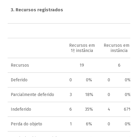
3. Recursos registrados
2
Recursos em
Recursos em 2ª
1ª instância
instância
Recursos
19
6
Deferido
0
0%
0
0%
Parcialmente deferido
3
18%
0
0%
Indeferido
6
35%
4
67%
Perda do objeto
1
6%
0
0%