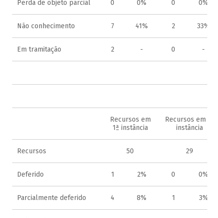
Perda de objeto parcial
0
0%
0
0%
Não conhecimento
7
41%
2
33%
Em tramitação
2
-
0
-
2
Recursos em
Recursos em 2ª
1ª instância
instância
Recursos
50
29
Deferido
1
2%
0
0%
Parcialmente deferido
4
8%
1
3%