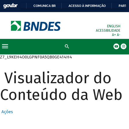
COMUNICA BR
ACESSO À INFORMAÇÃO
PARTI
ENGLISH
ACESSIBILIDADE
A+
A-
Busca
Z7_L9KEH4O0LGPNF0A5QB0GE414H4
Visualizador do
Conteúdo da Web
Ações