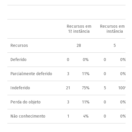
2
Recursos em
Recursos em 2ª
1ª instância
instância
Recursos
28
5
Deferido
0
0%
0
0%
Parcialmente deferido
3
11%
0
0%
Indeferido
21
75%
5
100%
Perda do objeto
3
11%
0
0%
Não conhecimento
1
4%
0
0%