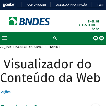
COMUNICA BR
ACESSO À INFORMAÇÃO
PARTI
ENGLISH
ACESSIBILIDADE
A+
A-
Busca
Z7_L9KEH4O0LOID90ADVQPFPHAND1
Visualizador do
Conteúdo da Web
Ações