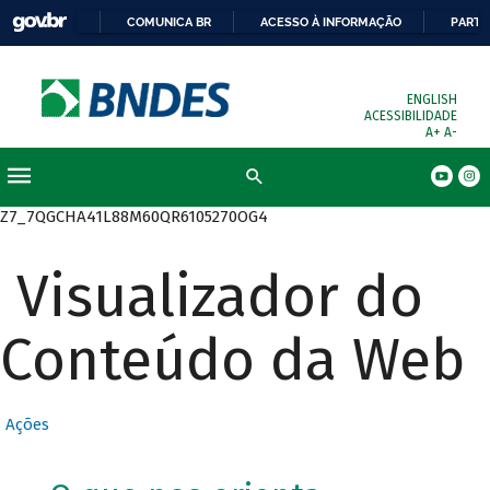
COMUNICA BR
ACESSO À INFORMAÇÃO
PARTI
ENGLISH
ACESSIBILIDADE
A+
A-
Busca
Z7_7QGCHA41L88M60QR6105270OG4
Visualizador do
Conteúdo da Web
Ações