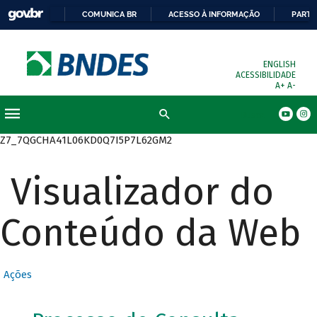
COMUNICA BR
ACESSO À INFORMAÇÃO
PARTI
ENGLISH
ACESSIBILIDADE
A+
A-
Busca
Z7_7QGCHA41L06KD0Q7I5P7L62GM2
Visualizador do
Conteúdo da Web
Ações