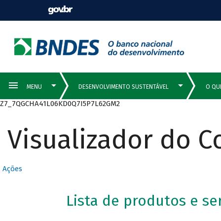
Z7_7QGCHA41L06KD0Q7I5P7L62GM2
Visualizador do 
Ações
Lista de produtos e se