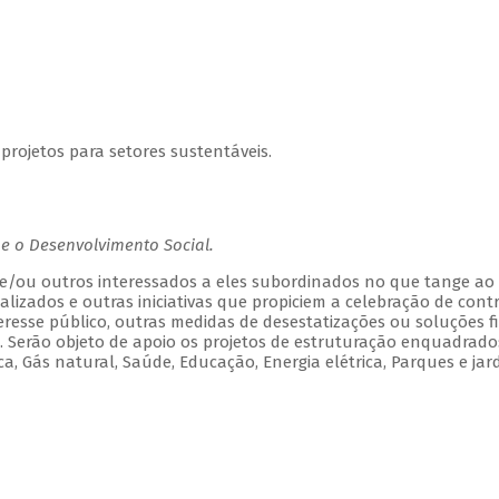
projetos para setores sustentáveis.
e o Desenvolvimento Social.
os e/ou outros interessados a eles subordinados no que tange ao
ializados e outras iniciativas que propiciem a celebração de contr
esse público, outras medidas de desestatizações ou soluções fi
s. Serão objeto de apoio os projetos de estruturação enquadrad
ca, Gás natural, Saúde, Educação, Energia elétrica, Parques e jar