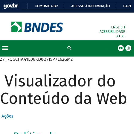
COMUNICA BR
ACESSO À INFORMAÇÃO
PARTI
ENGLISH
ACESSIBILIDADE
A+
A-
Busca
Z7_7QGCHA41L06KD0Q7I5P7L62GM2
Visualizador do
Conteúdo da Web
Ações