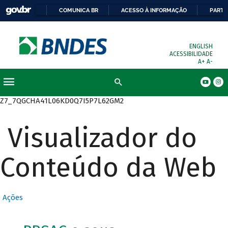
COMUNICA BR
ACESSO À INFORMAÇÃO
PARTI
ENGLISH
ACESSIBILIDADE
A+
A-
Busca
Z7_7QGCHA41L06KD0Q7I5P7L62GM2
Visualizador do
Conteúdo da Web
Ações