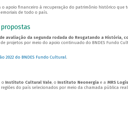
 o apoio financeiro à recuperação do patrimônio histórico que te
memoriais de todo o país.
e propostas
lo de avaliação da segunda rodada do Resgatando a História,
s de projetos por meio do apoio continuado do BNDES Fundo Cul
ação 2022 do BNDES Fundo Cultural
.
, o
Instituto Cultural Vale
, o
Instituto Neonergia
e a
MRS Logí
 regiões do país selecionados por meio da chamada pública real