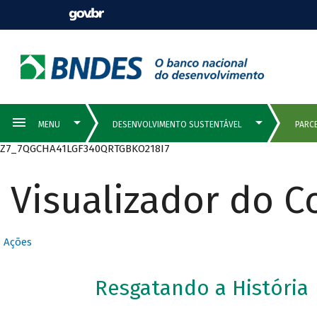
Z7_7QGCHA41LGF340QRTGBKO218I7
Visualizador do 
Ações
Resgatando a História