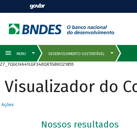
Z7_7QGCHA41LGF340QRTGBKO21855
Visualizador do 
Ações
Nossos resultados