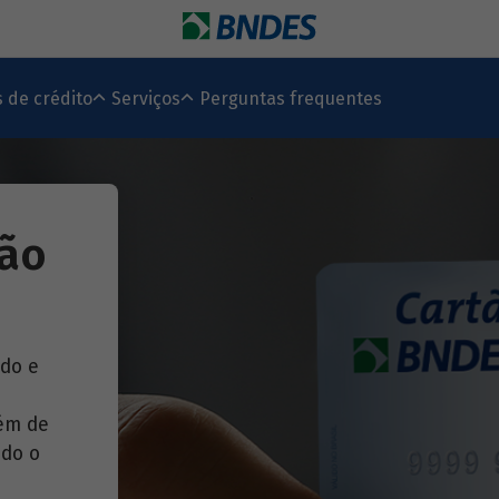
s de crédito
Serviços
Perguntas frequentes
tão
do e
lém de
odo o