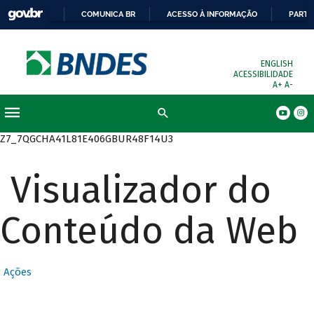
COMUNICA BR
ACESSO À INFORMAÇÃO
PARTI
ENGLISH
ACESSIBILIDADE
A+
A-
Busca
Z7_7QGCHA41L81E406GBUR48F14U3
Visualizador do
Conteúdo da Web
Ações