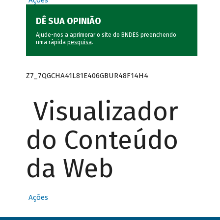
Ações
DÊ SUA OPINIÃO
Ajude-nos a aprimorar o site do BNDES preenchendo
uma rápida
pesquisa
.
Z7_7QGCHA41L81E406GBUR48F14H4
Visualizador
do Conteúdo
da Web
Ações