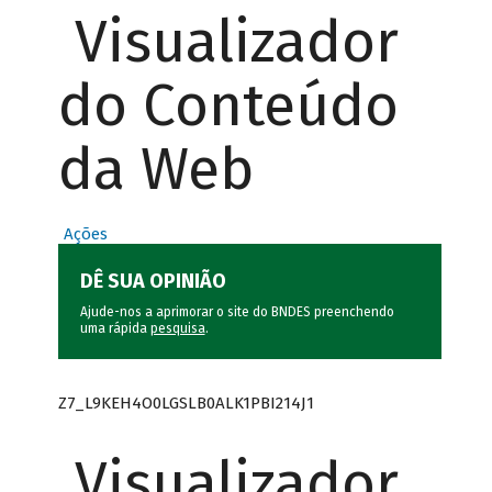
Visualizador
do Conteúdo
da Web
Ações
DÊ SUA OPINIÃO
Ajude-nos a aprimorar o site do BNDES preenchendo
uma rápida
pesquisa
.
Z7_L9KEH4O0LGSLB0ALK1PBI214J1
Visualizador