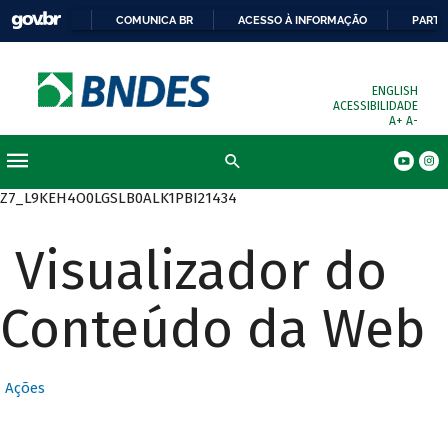
COMUNICA BR
ACESSO À INFORMAÇÃO
PARTI
ENGLISH
ACESSIBILIDADE
A+
A-
Busca
Z7_L9KEH4O0LGSLB0ALK1PBI21434
Visualizador do
Conteúdo da Web
Ações