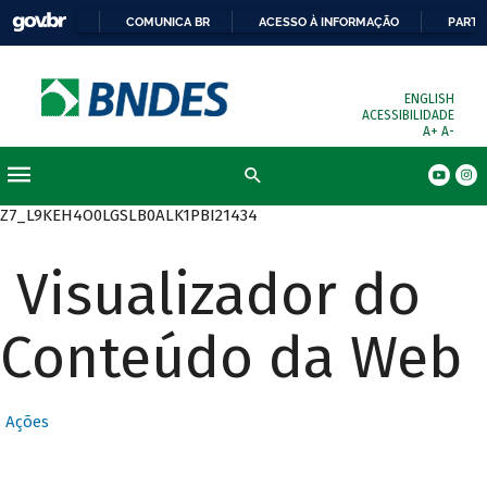
COMUNICA BR
ACESSO À INFORMAÇÃO
PARTI
ENGLISH
ACESSIBILIDADE
A+
A-
Busca
Z7_L9KEH4O0LGSLB0ALK1PBI21434
Visualizador do
Conteúdo da Web
Ações