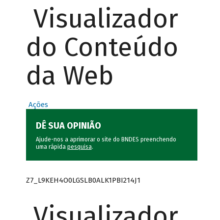
Visualizador
do Conteúdo
da Web
Ações
DÊ SUA OPINIÃO
Ajude-nos a aprimorar o site do BNDES preenchendo
uma rápida
pesquisa
.
Z7_L9KEH4O0LGSLB0ALK1PBI214J1
Visualizador