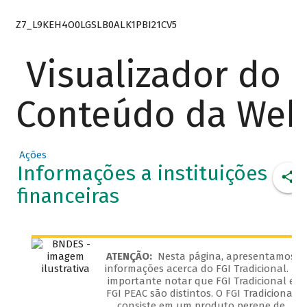
Z7_L9KEH4O0LGSLB0ALK1PBI21CV5
Visualizador do
Conteúdo da We
Ações
Informações a instituições
financeiras
ATENÇÃO:
Nesta página, apresentamos
informações acerca do FGI Tradicional. É
importante notar que FGI Tradicional e
FGI PEAC são distintos. O FGI Tradicional
consiste em um produto perene de