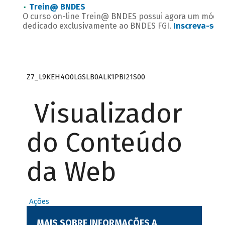
Trein@ BNDES
O curso on-line Trein@ BNDES possui agora um módul
dedicado exclusivamente ao BNDES FGI.
Inscreva-se
.
Z7_L9KEH4O0LGSLB0ALK1PBI21S00
Visualizador
do Conteúdo
da Web
Ações
MAIS SOBRE INFORMAÇÕES A