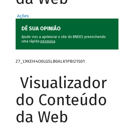
Ações
DÊ SUA OPINIÃO
Ajude-nos a aprimorar o site do BNDES preenchendo
uma rápida
pesquisa
.
Z7_L9KEH4O0LGSLB0ALK1PBI21S01
Visualizador
do Conteúdo
da Web