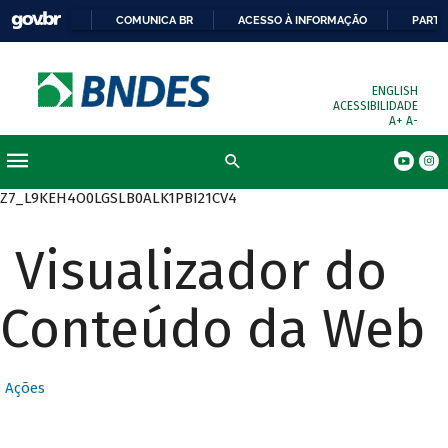
COMUNICA BR
ACESSO À INFORMAÇÃO
PARTI
ENGLISH
ACESSIBILIDADE
A+
A-
Busca
Z7_L9KEH4O0LGSLB0ALK1PBI21CV4
Visualizador do
Conteúdo da Web
Ações