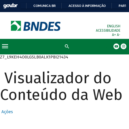
COMUNICA BR
ACESSO À INFORMAÇÃO
PARTI
ENGLISH
ACESSIBILIDADE
A+
A-
Busca
Z7_L9KEH4O0LGSLB0ALK1PBI21434
Visualizador do
Conteúdo da Web
Ações