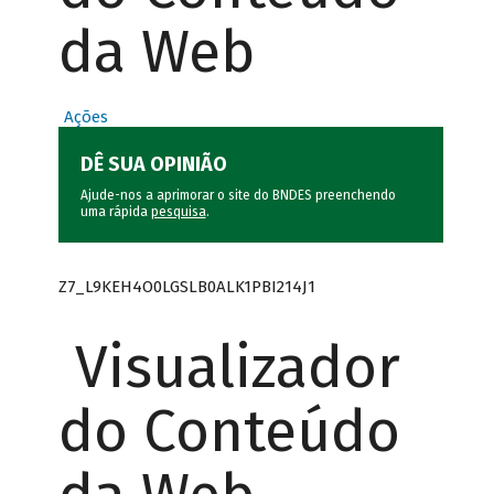
da Web
Ações
DÊ SUA OPINIÃO
Ajude-nos a aprimorar o site do BNDES preenchendo
uma rápida
pesquisa
.
Z7_L9KEH4O0LGSLB0ALK1PBI214J1
Visualizador
do Conteúdo