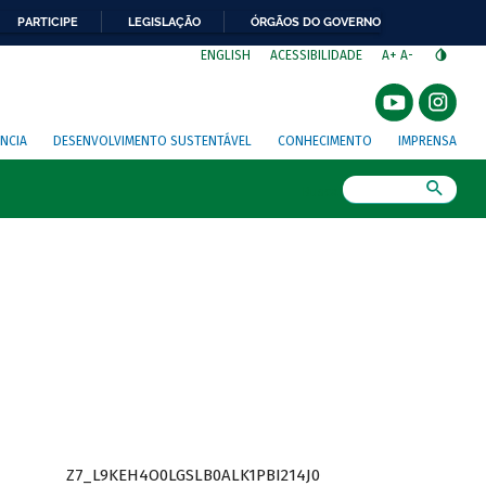
PARTICIPE
LEGISLAÇÃO
ÓRGÃOS DO GOVERNO
⁣
ENGLISH
ACESSIBILIDADE
A+
A-
NCIA
DESENVOLVIMENTO SUSTENTÁVEL
CONHECIMENTO
IMPRENSA
Busca
Z7_L9KEH4O0LGSLB0ALK1PBI214J0