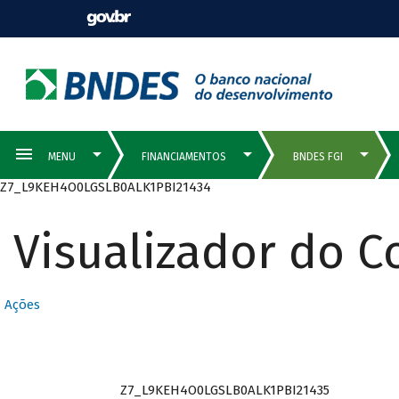
Z7_L9KEH4O0LGSLB0ALK1PBI21434
Visualizador do 
Ações
Z7_L9KEH4O0LGSLB0ALK1PBI21435