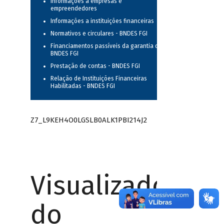
Informações a empresas e
empreendedores
Informações a instituições financeiras
Normativos e circulares - BNDES FGI
Financiamentos passíveis da garantia do
BNDES FGI
Prestação de contas - BNDES FGI
Relação de Instituições Financeiras
Habilitadas - BNDES FGI
Z7_L9KEH4O0LGSLB0ALK1PBI214J2
Visualizador
do