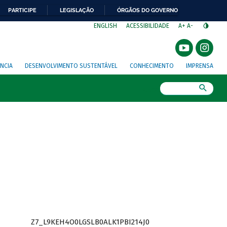
PARTICIPE
LEGISLAÇÃO
ÓRGÃOS DO GOVERNO
⁣
ENGLISH
ACESSIBILIDADE
A+
A-
NCIA
DESENVOLVIMENTO SUSTENTÁVEL
CONHECIMENTO
IMPRENSA
Busca
Z7_L9KEH4O0LGSLB0ALK1PBI214J0