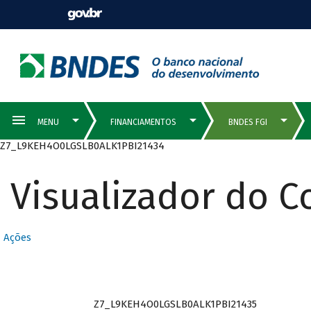
Z7_L9KEH4O0LGSLB0ALK1PBI21434
Visualizador do 
Ações
Z7_L9KEH4O0LGSLB0ALK1PBI21435