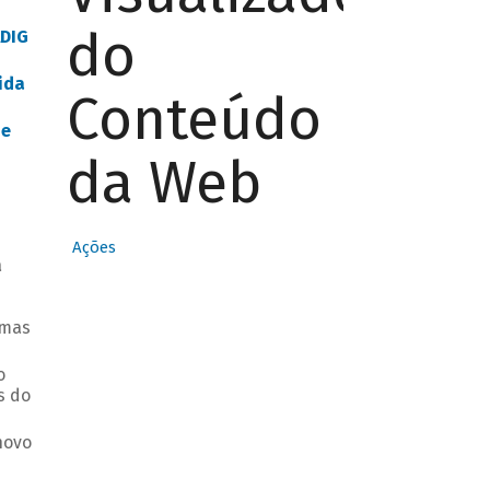
do
ADIG
ida
Conteúdo
de
da Web
Ações
a
amas
o
s do
novo