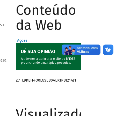
Conteúdo
da Web
s e
Ações
DÊ SUA OPINIÃO
Ajude-nos a aprimorar o site do BNDES
para
preenchendo uma rápida
pesquisa
.
Z7_L9KEH4O0LGSLB0ALK1PBI214J1
Visualizador