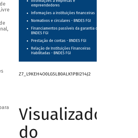
Informações a empresas e
 de
empreendedores
ivre
Informações a instituições financeiras
Normativos e circulares - BNDES FGI
 de
nal,
Financiamentos passíveis da garantia do
BNDES FGI
Prestação de contas - BNDES FGI
Relação de Instituições Financeiras
Habilitadas - BNDES FGI
es
Z7_L9KEH4O0LGSLB0ALK1PBI214J2
Visualizador
para
do