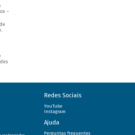
o
os –
 de
.
e
ades
Redes Sociais
YouTube
Instagram
Ajuda
Perguntas frequentes