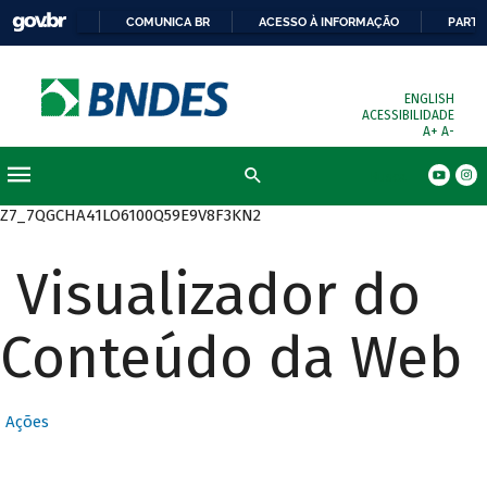
COMUNICA BR
ACESSO À INFORMAÇÃO
PARTI
ENGLISH
ACESSIBILIDADE
A+
A-
Busca
Z7_7QGCHA41LO6100Q59E9V8F3KN2
Visualizador do
Conteúdo da Web
Ações