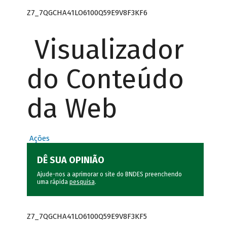
Z7_7QGCHA41LO6100Q59E9V8F3KF6
Visualizador
do Conteúdo
da Web
Ações
DÊ SUA OPINIÃO
Ajude-nos a aprimorar o site do BNDES preenchendo
uma rápida
pesquisa
.
Z7_7QGCHA41LO6100Q59E9V8F3KF5