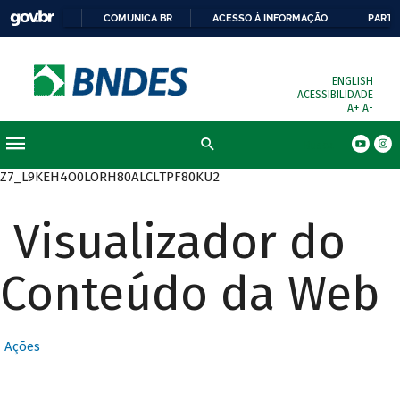
COMUNICA BR
ACESSO À INFORMAÇÃO
PARTI
ENGLISH
ACESSIBILIDADE
A+
A-
Busca
Z7_L9KEH4O0LORH80ALCLTPF80KU2
Visualizador do
Conteúdo da Web
Ações