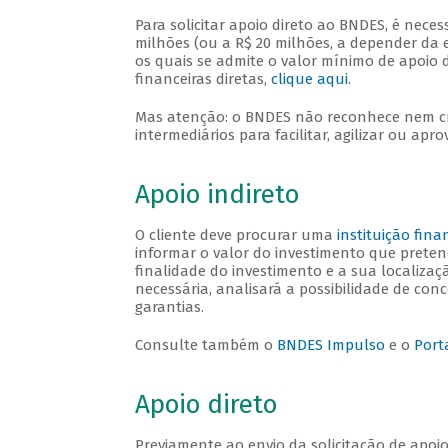
Para solicitar apoio direto ao BNDES, é neces
milhões (ou a R$ 20 milhões, a depender da e
os quais se admite o valor mínimo de apoio 
financeiras diretas,
clique aqui
.
Mas atenção: o BNDES não reconhece nem cre
intermediários para facilitar, agilizar ou apr
Apoio indireto
O cliente deve procurar uma
instituição fin
informar o valor do investimento que pretend
finalidade do investimento e a sua localiza
necessária, analisará a possibilidade de con
garantias.
Consulte também o
BNDES Impulso
e o
Port
Apoio direto
Previamente ao envio da solicitação de apoio