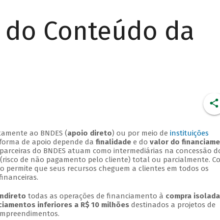
r do Conteúdo da
retamente ao BNDES (
apoio direto
) ou por meio de
instituições
A forma de apoio depende da
finalidade
e do
valor do financiam
ras parceiras do BNDES atuam como intermediárias na concessão d
 (risco de não pagamento pelo cliente) total ou parcialmente. 
to permite que seus recursos cheguem a clientes em todos os
financeiras.
indireto
todas as operações de financiamento à
compra isolada
ciamentos inferiores a R$ 10 milhões
destinados a projetos de
empreendimentos.