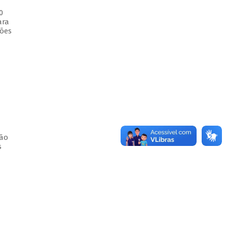
0
ara
ções
ção
s