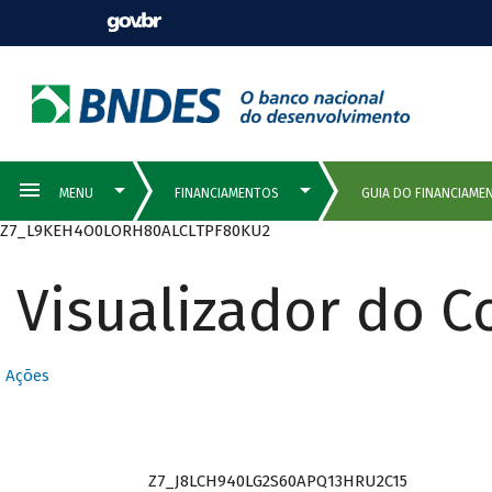
Z7_L9KEH4O0LORH80ALCLTPF80KU2
Visualizador do 
Ações
Z7_J8LCH940LG2S60APQ13HRU2C15