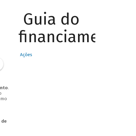
Guia do
financiamento
Ações
ento
.
o
Como
 de