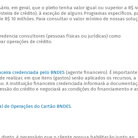
sário, em geral, que o pleito tenha valor igual ou superior a R$ 4
steira de crédito), à exceção de alguns Programas específicos, p
de R$ 10 milhões. Para consultar o valor mínimo de nossas solu
dencia consultores (pessoas físicas ou jurídicas) como
ovar operações de crédito.
anceira credenciada pelo BNDES
(agente financeiro). É importante
e realizar, em que itens (gastos) serão aplicados os recursos, a
ção. A instituição financeira credenciada informará a documenta
cessão do crédito e negociará as condições do financiamento e a
al de Operações do Cartão BNDES
.
 direto, é necessário que o cliente possua habilitação junto ao