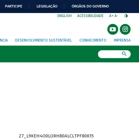
PARTICIPE
LEGISLAÇÃO
ÓRGÃOS DO GOVERNO
⁣
ENGLISH
ACESSIBILIDADE
A+
A-
NCIA
DESENVOLVIMENTO SUSTENTÁVEL
CONHECIMENTO
IMPRENSA
Busca
Z7_L9KEH4O0LORH80ALCLTPF80K15