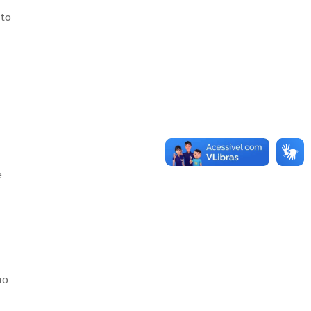
nto
e
mo