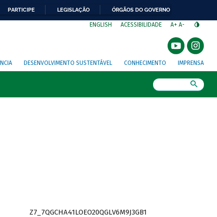
PARTICIPE
LEGISLAÇÃO
ÓRGÃOS DO GOVERNO
⁣
ENGLISH
ACESSIBILIDADE
A+
A-
NCIA
DESENVOLVIMENTO SUSTENTÁVEL
CONHECIMENTO
IMPRENSA
Busca
Z7_7QGCHA41LOEO20QGLV6M9J3GB1