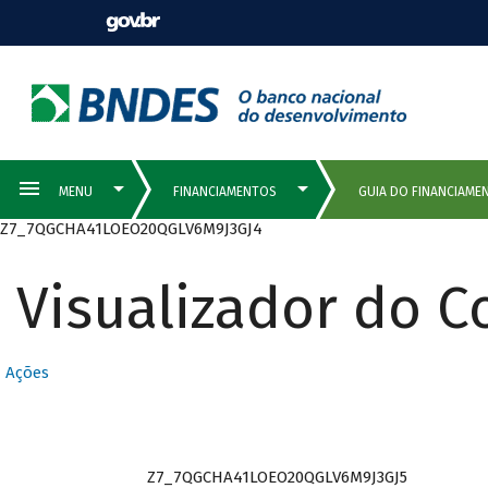
Z7_7QGCHA41LOEO20QGLV6M9J3GJ4
Visualizador do 
Ações
Z7_7QGCHA41LOEO20QGLV6M9J3GJ5