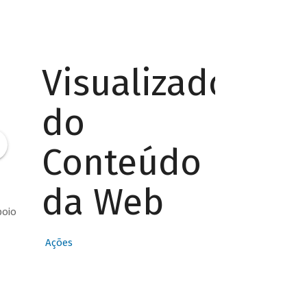
Visualizador
do
Conteúdo
da Web
poio
Ações