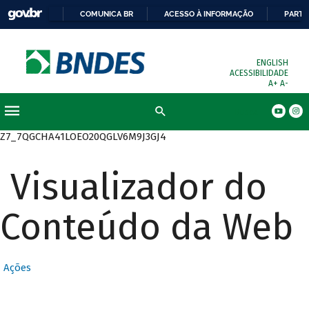
COMUNICA BR
ACESSO À INFORMAÇÃO
PARTI
ENGLISH
ACESSIBILIDADE
A+
A-
Busca
Z7_7QGCHA41LOEO20QGLV6M9J3GJ4
Visualizador do
Conteúdo da Web
Ações