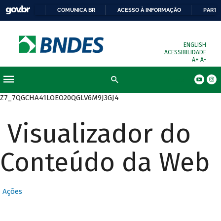
COMUNICA BR
ACESSO À INFORMAÇÃO
PARTI
ENGLISH
ACESSIBILIDADE
A+
A-
Busca
Z7_7QGCHA41LOEO20QGLV6M9J3GJ4
Visualizador do
Conteúdo da Web
Ações