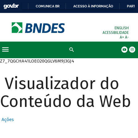
COMUNICA BR
ACESSO À INFORMAÇÃO
PARTI
ENGLISH
ACESSIBILIDADE
A+
A-
Busca
Z7_7QGCHA41LOEO20QGLV6M9J3GJ4
Visualizador do
Conteúdo da Web
Ações