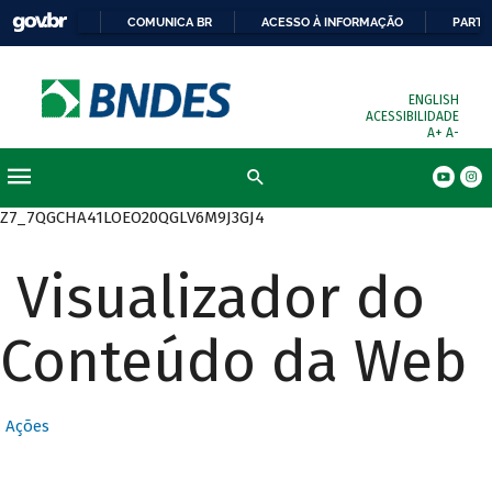
COMUNICA BR
ACESSO À INFORMAÇÃO
PARTI
ENGLISH
ACESSIBILIDADE
A+
A-
Busca
Z7_7QGCHA41LOEO20QGLV6M9J3GJ4
Visualizador do
Conteúdo da Web
Ações