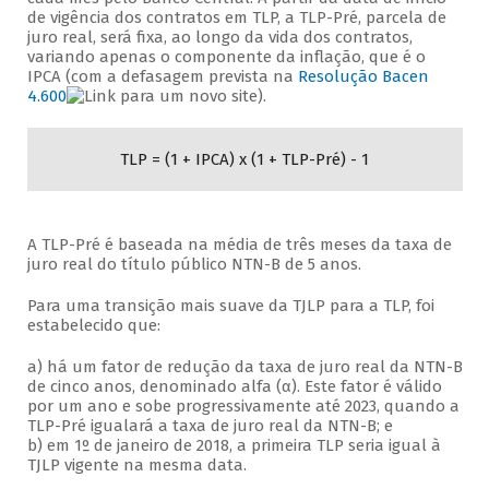
de vigência dos contratos em TLP, a TLP-Pré, parcela de
juro real, será fixa, ao longo da vida dos contratos,
variando apenas o componente da inflação, que é o
IPCA (com a defasagem prevista na
Resolução Bacen
4.600
).
TLP = (1 + IPCA) x (1 + TLP-Pré) - 1
A TLP-Pré é baseada na média de três meses da taxa de
juro real do título público NTN-B de 5 anos.
Para uma transição mais suave da TJLP para a TLP, foi
estabelecido que:
a) há um fator de redução da taxa de juro real da NTN-B
de cinco anos, denominado alfa (α). Este fator é válido
por um ano e sobe progressivamente até 2023, quando a
TLP-Pré igualará a taxa de juro real da NTN-B; e
b) em 1º de janeiro de 2018, a primeira TLP seria igual à
TJLP vigente na mesma data.