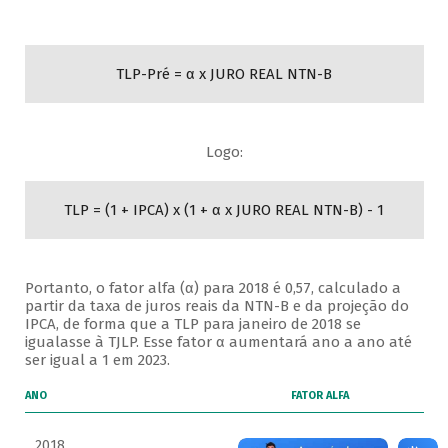
TLP-Pré = α x JURO REAL NTN-B
Logo:
TLP = (1 + IPCA) x (1 + α x JURO REAL NTN-B) - 1
Portanto, o fator alfa (α) para 2018 é 0,57, calculado a
partir da taxa de juros reais da NTN-B e da projeção do
IPCA, de forma que a TLP para janeiro de 2018 se
igualasse à TJLP. Esse fator α aumentará ano a ano até
ser igual a 1 em 2023.
ANO
FATOR ALFA
2018
0,57