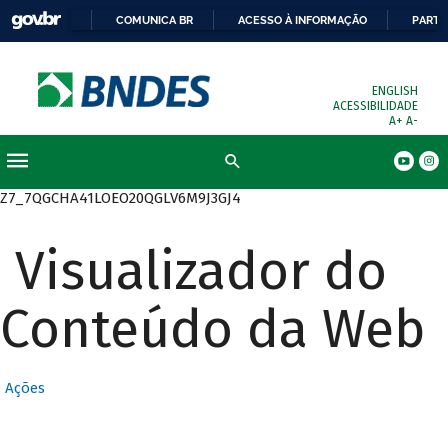
COMUNICA BR
ACESSO À INFORMAÇÃO
PARTI
ENGLISH
ACESSIBILIDADE
A+
A-
Busca
Z7_7QGCHA41LOEO20QGLV6M9J3GJ4
Visualizador do
Conteúdo da Web
Ações