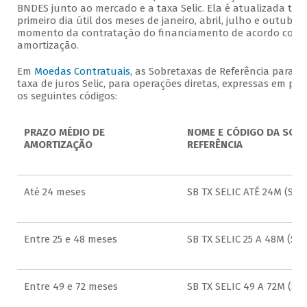
BNDES junto ao mercado e a taxa Selic. Ela é atualizada tri
primeiro dia útil dos meses de janeiro, abril, julho e outubro 
momento da contratação do financiamento de acordo com o
amortização.
Em
Moedas Contratuais
, as Sobretaxas de Referência para o
taxa de juros Selic, para operações diretas, expressas em pe
os seguintes códigos:
PRAZO MÉDIO DE
NOME E CÓDIGO DA SOBR
AMORTIZAÇÃO
REFERÊNCIA
Até 24 meses
SB TX SELIC ATÉ 24M (SS1)
Entre 25 e 48 meses
SB TX SELIC 25 A 48M (SS2
Entre 49 e 72 meses
SB TX SELIC 49 A 72M (SS3