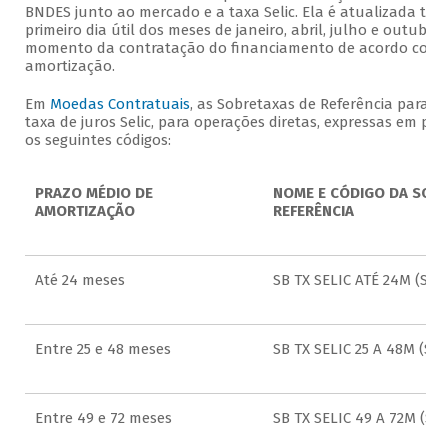
BNDES junto ao mercado e a taxa Selic. Ela é atualizada tri
primeiro dia útil dos meses de janeiro, abril, julho e outubro 
momento da contratação do financiamento de acordo com o
amortização.
Em
Moedas Contratuais
, as Sobretaxas de Referência para o
taxa de juros Selic, para operações diretas, expressas em pe
os seguintes códigos:
PRAZO MÉDIO DE
NOME E CÓDIGO DA SOBR
AMORTIZAÇÃO
REFERÊNCIA
Até 24 meses
SB TX SELIC ATÉ 24M (SS1)
Entre 25 e 48 meses
SB TX SELIC 25 A 48M (SS2
Entre 49 e 72 meses
SB TX SELIC 49 A 72M (SS3