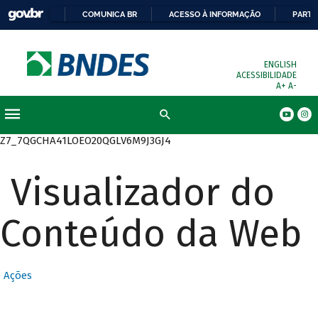
COMUNICA BR
ACESSO À INFORMAÇÃO
PARTI
ENGLISH
ACESSIBILIDADE
A+
A-
Busca
Z7_7QGCHA41LOEO20QGLV6M9J3GJ4
Visualizador do
Conteúdo da Web
Ações