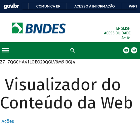
COMUNICA BR
ACESSO À INFORMAÇÃO
PARTI
ENGLISH
ACESSIBILIDADE
A+
A-
Busca
Z7_7QGCHA41LOEO20QGLV6M9J3GJ4
Visualizador do
Conteúdo da Web
Ações