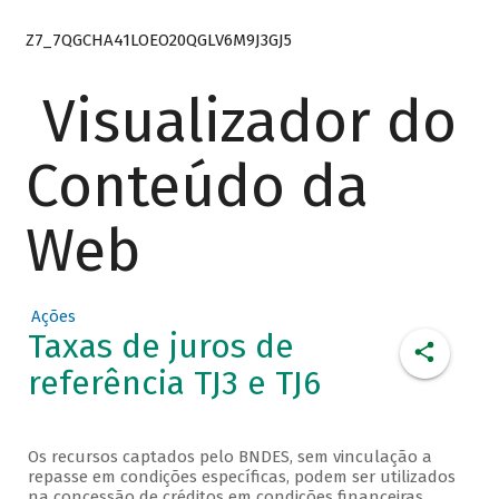
Z7_7QGCHA41LOEO20QGLV6M9J3GJ5
Visualizador do
Conteúdo da
Web
Ações
Taxas de juros de
referência TJ3 e TJ6
Os recursos captados pelo BNDES, sem vinculação a
repasse em condições específicas, podem ser utilizados
na concessão de créditos em condições financeiras