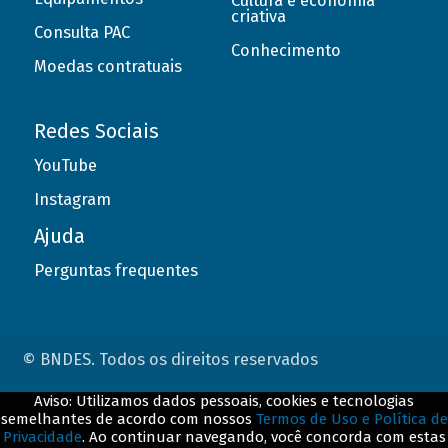
Cultura e economia
criativa
Consulta PAC
Conhecimento
Moedas contratuais
Redes Sociais
YouTube
Instagram
Ajuda
Perguntas frequentes
© BNDES. Todos os direitos reservados
Aviso: Utilizamos dados pessoais, cookies e tecnologias
ConteÃºdo complementar
semelhantes de acordo com nossos
Termos de Uso e Política de
Privacidade
. Ao continuar navegando, você concorda com estas
${title}
${badge}