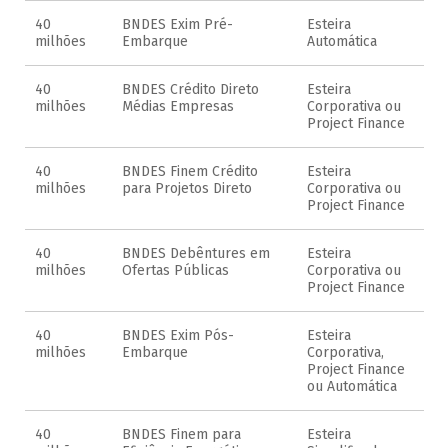
40
BNDES Exim Pré-
Esteira
milhões
Embarque
Automática
40
BNDES Crédito Direto
Esteira
milhões
Médias Empresas
Corporativa ou
Project Finance
40
BNDES Finem Crédito
Esteira
milhões
para Projetos Direto
Corporativa ou
Project Finance
40
BNDES Debêntures em
Esteira
milhões
Ofertas Públicas
Corporativa ou
Project Finance
40
BNDES Exim Pós-
Esteira
milhões
Embarque
Corporativa,
Project Finance
ou Automática
40
BNDES Finem para
Esteira