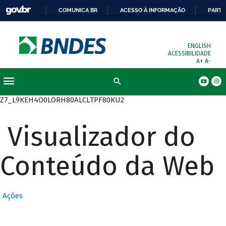
COMUNICA BR
ACESSO À INFORMAÇÃO
PARTI
ENGLISH
ACESSIBILIDADE
A+
A-
Busca
Z7_L9KEH4O0LORH80ALCLTPF80KU2
Visualizador do
Conteúdo da Web
Ações