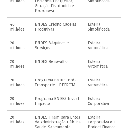
milhões
Eficiência Energética,
Simplificada
Geração Distribuída e
Prorenova
40
BNDES Crédito Cadeias
Esteira
milhões
Produtivas
Simplificada
20
BNDES Máquinas e
Esteira
milhões
Serviços
Automática
20
BNDES RenovaBio
Esteira
milhões
Automática
20
Programa BNDES Pró-
Esteira
milhões
Transporte - REFROTA
Automática
20
Programa BNDES Invest
Esteira
milhões
Impacto
Corporativa
20
BNDES Finem para Entes
Esteira
milhões
da Administração Pública,
Corporativa ou
Saúde, Saneamento,
Project Finance