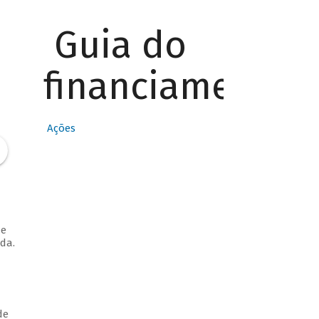
Guia do
financiamento
Ações
de
da.
de