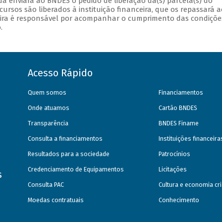
ada enviará ao BNDES o pedido de liberação da(s) parcela(s) do
cursos são liberados à instituição financeira, que os repassará a
anceira é responsável por acompanhar o cumprimento das condiçõe
.
Acesso Rápido
Quem somos
Financiamentos
Onde atuamos
Cartão BNDES
Transparência
BNDES Finame
Consulta a financiamentos
Instituições financeir
Resultados para a sociedade
Patrocínios
Credenciamento de Equipamentos
Licitações
s
Consulta PAC
Cultura e economia cri
Moedas contratuais
Conhecimento