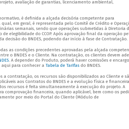
rojeto, avaliação de garantias, licenciamento ambiental,
ormativo, é definida a alçada decisória competente para
 qual, em geral, é representada pelo Comitê de Crédito e Operaç
dinárias semanais, sendo que operações submetidas à Diretoria 
 de elegibilidade do CCOP. Após aprovação final da operação pe
a decisão do BNDES, podendo dar início à fase de Contratação.
todas as condições precedentes aprovadas pela alçada competen
tre o BNDES e o Cliente. Na contratação, os clientes devem ade
BNDES
. A depender do Produto, poderá haver comissões e encarg
e aqui para conhecer a
Tabela de Tarifas
do BNDES.
ós a contratação, os recursos são disponibilizados ao Cliente e s
licáveis aos Contratos do BNDES e a evolução física e financeir
 dos recursos é feita simultaneamente à execução do projeto. A
ara comprovação financeira, quando aplicável, bem como os ped
icamente por meio do Portal do Cliente (Módulo de