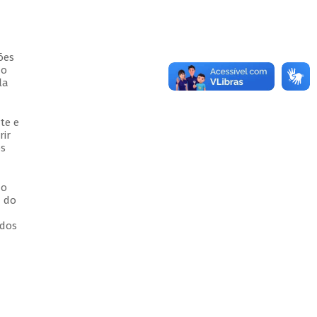
ões
do
la
te e
rir
os
ão
a do
idos