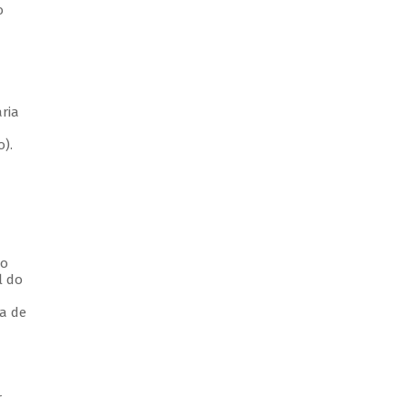
o
ria
).
io
l do
pa de
r