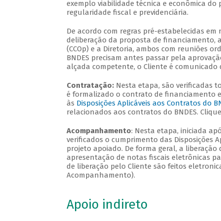
exemplo viabilidade técnica e econômica do p
regularidade fiscal e previdenciária.
De acordo com regras pré-estabelecidas em n
deliberação da proposta de financiamento, a
(CCOp) e a Diretoria, ambos com reuniões or
BNDES precisam antes passar pela aprovação
alçada competente, o Cliente é comunicado d
Contratação:
Nesta etapa, são verificadas 
é formalizado o contrato de financiamento en
às
Disposições Aplicáveis aos Contratos do 
relacionados aos contratos do BNDES. Cliqu
Acompanhamento
: Nesta etapa, iniciada ap
verificados o cumprimento das Disposições Ap
projeto apoiado. De forma geral, a liberação
apresentação de notas fiscais eletrônicas p
de liberação pelo Cliente são feitos eletron
Acompanhamento).
Apoio indireto