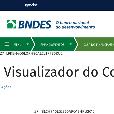
Z7_L9KEH4O0LORH80ALCLTPF80KU2
Visualizador do 
Ações
Z7_J8LCH940LG2S60APQ13HRU2C15