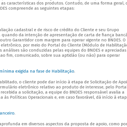
 as características dos produtos. Contudo, de uma forma geral, 
BNDES compreende as seguintes etapas:
liação cadastral e de risco de crédito do Cliente e seu Grupo
da quando da intenção de apresentação de carta de fiança bancá
 outro Garantidor com margem para operar vigente no BNDES. O
letrônico, por meio do Portal do Cliente (Módulo de Habilitação
as análises são conduzidas pelas equipes do BNDES e apreciadas
 ao fim, comunicado, sobre sua aptidão (ou não) para operar
ínima exigida na fase de Habilitação
.
bilitado, o cliente pode dar início à etapa de Solicitação de Apo
mulário eletrônico relativo ao produto de interesse, pelo Porta
recebida a solicitação, a equipe do BNDES responsável avalia a
às Políticas Operacionais e, em caso favorável, dá início à eta
nanceiro
.
aprofunda em diversos aspectos da proposta de apoio, como po