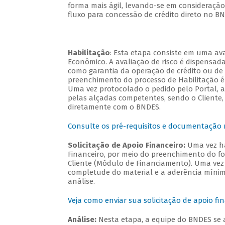
forma mais ágil, levando-se em consideração
fluxo para concessão de crédito direto no 
Habilitação
: Esta etapa consiste em uma ava
Econômico. A avaliação de risco é dispensa
como garantia da operação de crédito ou de
preenchimento do processo de Habilitação é e
Uma vez protocolado o pedido pelo Portal, 
pelas alçadas competentes, sendo o Cliente,
diretamente com o BNDES.
Consulte os pré-requisitos e documentação m
Solicitação de Apoio Financeiro:
Uma vez ha
Financeiro, por meio do preenchimento do for
Cliente (Módulo de Financiamento). Uma vez 
completude do material e a aderência mínima 
análise.
Veja como enviar sua solicitação de apoio fi
Análise:
Nesta etapa, a equipe do BNDES se 