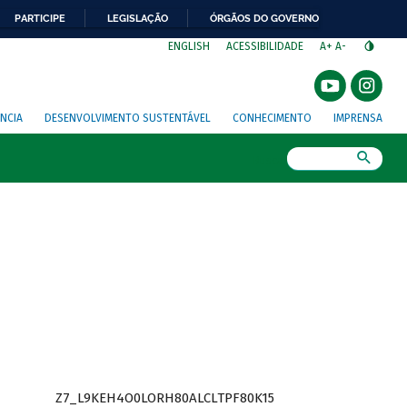
PARTICIPE
LEGISLAÇÃO
ÓRGÃOS DO GOVERNO
⁣
ENGLISH
ACESSIBILIDADE
A+
A-
NCIA
DESENVOLVIMENTO SUSTENTÁVEL
CONHECIMENTO
IMPRENSA
Busca
Z7_L9KEH4O0LORH80ALCLTPF80K15