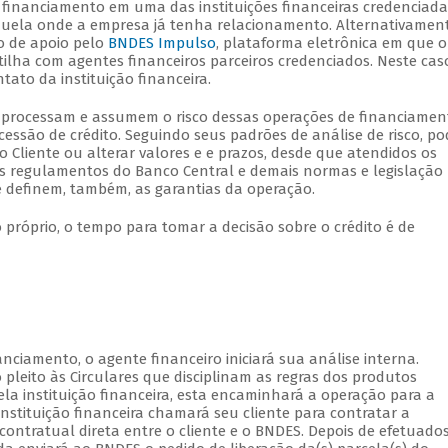
o financiamento em uma das instituições financeiras credenciad
aquela onde a empresa já tenha relacionamento. Alternativament
o de apoio pelo
BNDES Impulso
, plataforma eletrônica em que o
ilha com agentes financeiros parceiros credenciados. Neste cas
ato da instituição financeira.
ue processam e assumem o risco dessas operações de financiamen
cessão de crédito. Seguindo seus padrões de análise de risco, p
 Cliente ou alterar valores e e prazos, desde que atendidos os
s regulamentos do Banco Central e demais normas e legislação
que definem, também, as garantias da operação.
próprio, o tempo para tomar a decisão sobre o crédito é de
nciamento, o agente financeiro iniciará sua análise interna.
pleito às Circulares que disciplinam as regras dos produtos
la instituição financeira, esta encaminhará a operação para a
stituição financeira chamará seu cliente para contratar a
ontratual direta entre o cliente e o BNDES. Depois de efetuado