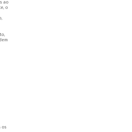
as ao
e, o
o,
to,
odem
s os