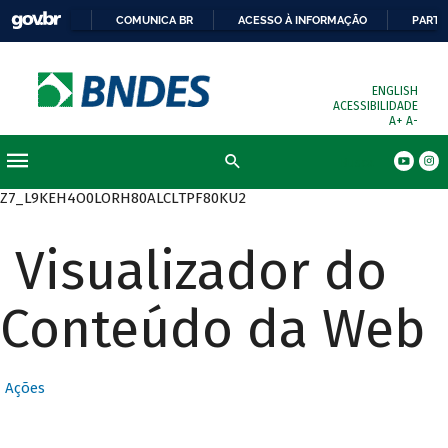
COMUNICA BR
ACESSO À INFORMAÇÃO
PARTI
ENGLISH
ACESSIBILIDADE
A+
A-
Busca
Z7_L9KEH4O0LORH80ALCLTPF80KU2
Visualizador do
Conteúdo da Web
Ações