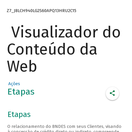
Z7_J8LCH940LG2S60APQ13HRU2C15
Visualizador do
Conteúdo da
Web
Ações
Etapas
Etapas
O relacionamento do BNDES com seus Clientes, visando
à concessão de crédito direto ou indireto, compreende