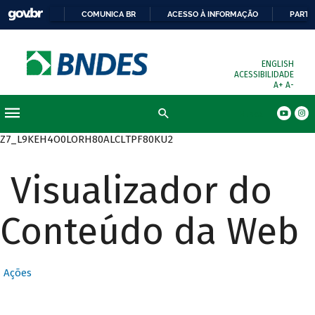
COMUNICA BR
ACESSO À INFORMAÇÃO
PARTI
ENGLISH
ACESSIBILIDADE
A+
A-
Busca
Z7_L9KEH4O0LORH80ALCLTPF80KU2
Visualizador do
Conteúdo da Web
Ações