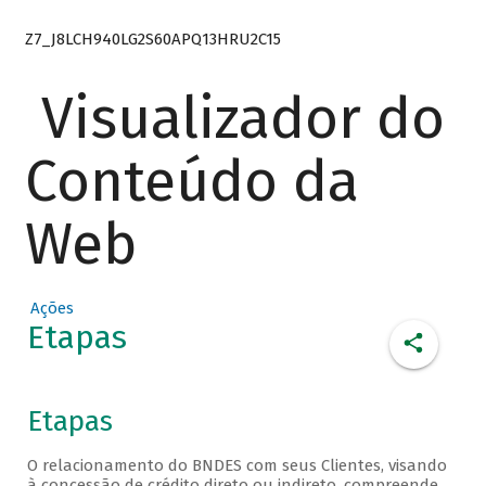
Z7_J8LCH940LG2S60APQ13HRU2C15
Visualizador do
Conteúdo da
Web
Ações
Etapas
Etapas
O relacionamento do BNDES com seus Clientes, visando
à concessão de crédito direto ou indireto, compreende