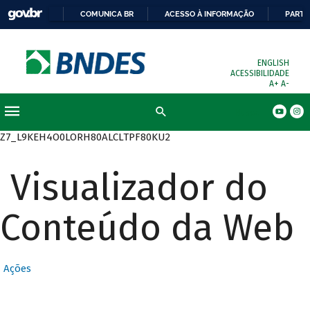
COMUNICA BR
ACESSO À INFORMAÇÃO
PARTI
ENGLISH
ACESSIBILIDADE
A+
A-
Busca
Z7_L9KEH4O0LORH80ALCLTPF80KU2
Visualizador do
Conteúdo da Web
Ações