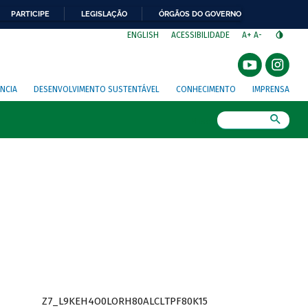
PARTICIPE
LEGISLAÇÃO
ÓRGÃOS DO GOVERNO
⁣
ENGLISH
ACESSIBILIDADE
A+
A-
NCIA
DESENVOLVIMENTO SUSTENTÁVEL
CONHECIMENTO
IMPRENSA
Busca
Z7_L9KEH4O0LORH80ALCLTPF80K15