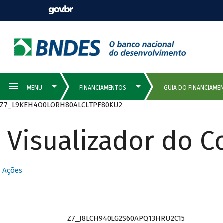
Z7_L9KEH4O0LORH80ALCLTPF80KU2
Visualizador do 
Ações
Z7_J8LCH940LG2S60APQ13HRU2C15