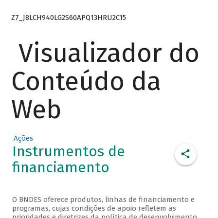
Z7_J8LCH940LG2S60APQ13HRU2C15
Visualizador do
Conteúdo da
Web
Ações
Instrumentos de
financiamento
O BNDES oferece produtos, linhas de financiamento e
programas, cujas condições de apoio refletem as
prioridades e diretrizes da política de desenvolvimento