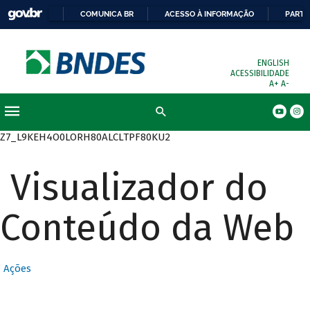
COMUNICA BR
ACESSO À INFORMAÇÃO
PARTI
ENGLISH
ACESSIBILIDADE
A+
A-
Busca
Z7_L9KEH4O0LORH80ALCLTPF80KU2
Visualizador do
Conteúdo da Web
Ações