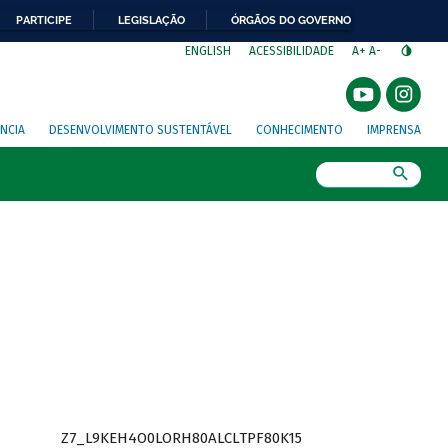
PARTICIPE
LEGISLAÇÃO
ÓRGÃOS DO GOVERNO
⁣
ENGLISH
ACESSIBILIDADE
A+
A-
NCIA
DESENVOLVIMENTO SUSTENTÁVEL
CONHECIMENTO
IMPRENSA
Busca
Z7_L9KEH4O0LORH80ALCLTPF80K15