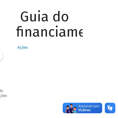
Guia do
financiamento
Ações
ir
ções