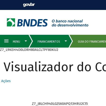
Z7_L9KEH4O0LORH80ALCLTPF80KU2
Visualizador do 
Ações
Z7_J8LCH940LG2S60APQ13HRU2C15