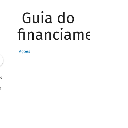
Guia do
financiamento
Ações
:
s,