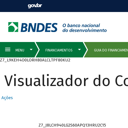
Z7_L9KEH4O0LORH80ALCLTPF80KU2
Visualizador do 
Ações
Z7_J8LCH940LG2S60APQ13HRU2C15