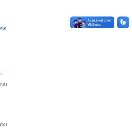
(PDF
es
.
enas
ntos