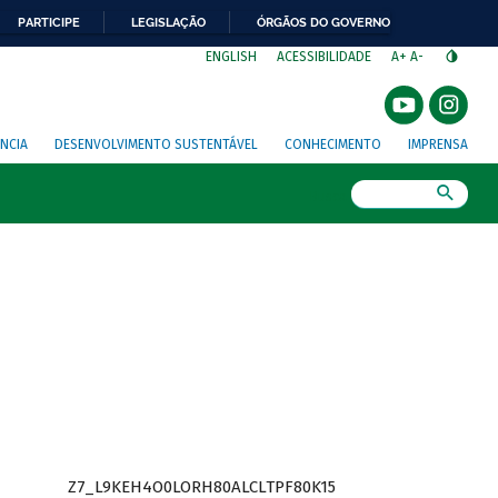
PARTICIPE
LEGISLAÇÃO
ÓRGÃOS DO GOVERNO
⁣
ENGLISH
ACESSIBILIDADE
A+
A-
NCIA
DESENVOLVIMENTO SUSTENTÁVEL
CONHECIMENTO
IMPRENSA
Busca
Z7_L9KEH4O0LORH80ALCLTPF80K15