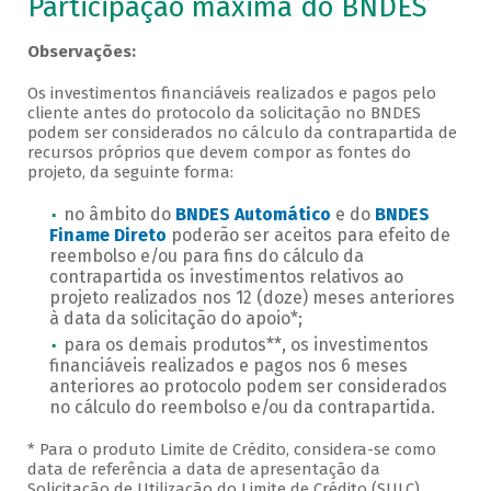
Veja as regras de participação, cont
Participação máxima do BNDES
Observações:
Os investimentos financiáveis realizados e pagos pelo
cliente antes do protocolo da solicitação no BNDES
podem ser considerados no cálculo da contrapartida de
recursos próprios que devem compor as fontes do
projeto, da seguinte forma:
no âmbito do
BNDES Automático
e do
BNDES
Finame Direto
poderão ser aceitos para efeito de
reembolso e/ou para fins do cálculo da
contrapartida os investimentos relativos ao
projeto realizados nos 12 (doze) meses anteriores
à data da solicitação do apoio*;
para os demais produtos**, os investimentos
financiáveis realizados e pagos nos 6 meses
anteriores ao protocolo podem ser considerados
no cálculo do reembolso e/ou da contrapartida.
* Para o produto Limite de Crédito, considera-se como
data de referência a data de apresentação da
Solicitação de Utilização do Limite de Crédito (SULC).