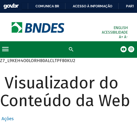
COMUNICA BR
ACESSO À INFORMAÇÃO
PARTI
ENGLISH
ACESSIBILIDADE
A+
A-
Busca
Z7_L9KEH4O0LORH80ALCLTPF80KU2
Visualizador do
Conteúdo da Web
Ações