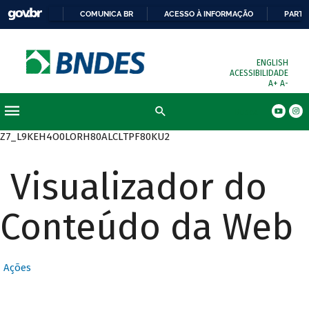
COMUNICA BR
ACESSO À INFORMAÇÃO
PARTI
ENGLISH
ACESSIBILIDADE
A+
A-
Busca
Z7_L9KEH4O0LORH80ALCLTPF80KU2
Visualizador do
Conteúdo da Web
Ações