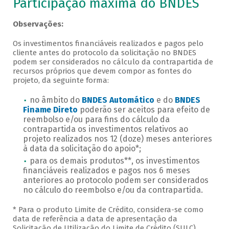
Veja as regras de participação, cont
Participação máxima do BNDES
Observações:
Os investimentos financiáveis realizados e pagos pelo
cliente antes do protocolo da solicitação no BNDES
podem ser considerados no cálculo da contrapartida de
recursos próprios que devem compor as fontes do
projeto, da seguinte forma:
no âmbito do
BNDES Automático
e do
BNDES
Finame Direto
poderão ser aceitos para efeito de
reembolso e/ou para fins do cálculo da
contrapartida os investimentos relativos ao
projeto realizados nos 12 (doze) meses anteriores
à data da solicitação do apoio*;
para os demais produtos**, os investimentos
financiáveis realizados e pagos nos 6 meses
anteriores ao protocolo podem ser considerados
no cálculo do reembolso e/ou da contrapartida.
* Para o produto Limite de Crédito, considera-se como
data de referência a data de apresentação da
Solicitação de Utilização do Limite de Crédito (SULC).