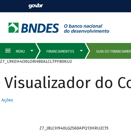
Z7_L9KEH4O0LORH80ALCLTPF80KU2
Visualizador do 
Ações
Z7_J8LCH940LG2S60APQ13HRU2C15