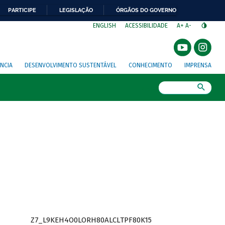
PARTICIPE
LEGISLAÇÃO
ÓRGÃOS DO GOVERNO
⁣
ENGLISH
ACESSIBILIDADE
A+
A-
NCIA
DESENVOLVIMENTO SUSTENTÁVEL
CONHECIMENTO
IMPRENSA
Busca
Z7_L9KEH4O0LORH80ALCLTPF80K15