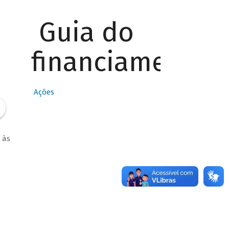
Guia do
financiamento
Ações
 às