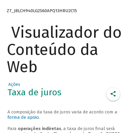
Z7_J8LCH940LG2S60APQ13HRU2C15
Visualizador do
Conteúdo da
Web
Ações
Taxa de juros
A composição da taxa de juros varia de acordo com a
forma de apoio
.
Para
operações indiretas
, a taxa de juros final será