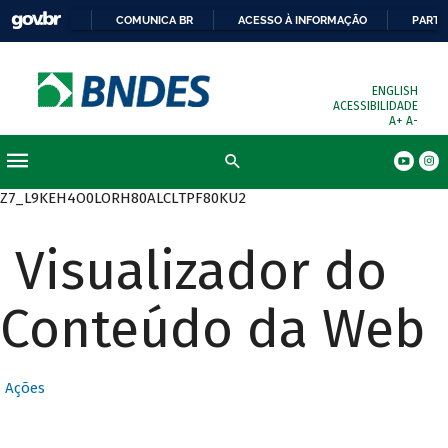
COMUNICA BR
ACESSO À INFORMAÇÃO
PARTI
ENGLISH
ACESSIBILIDADE
A+
A-
Busca
Z7_L9KEH4O0LORH80ALCLTPF80KU2
Visualizador do
Conteúdo da Web
Ações