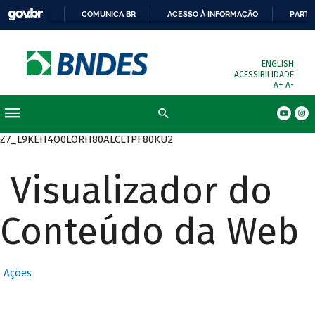
COMUNICA BR
ACESSO À INFORMAÇÃO
PARTI
ENGLISH
ACESSIBILIDADE
A+
A-
Busca
Z7_L9KEH4O0LORH80ALCLTPF80KU2
Visualizador do
Conteúdo da Web
Ações