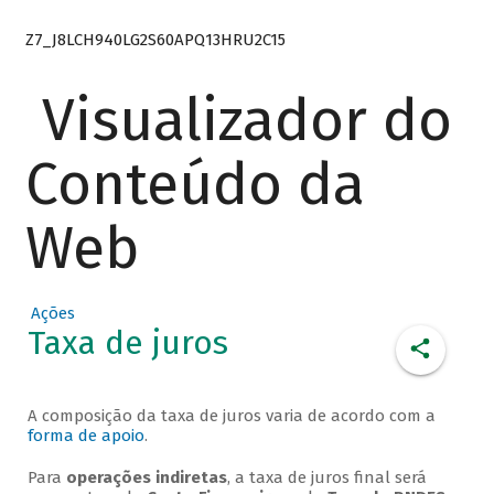
Z7_J8LCH940LG2S60APQ13HRU2C15
Visualizador do
Conteúdo da
Web
Ações
Taxa de juros
A composição da taxa de juros varia de acordo com a
forma de apoio
.
Para
operações indiretas
, a taxa de juros final será