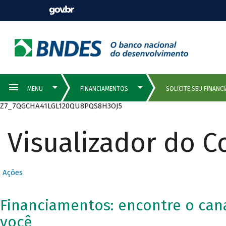
Z7_7QGCHA41LGL120QU8PQS8H3OJ5
Visualizador do 
Ações
Financiamentos: encontre o cana
você