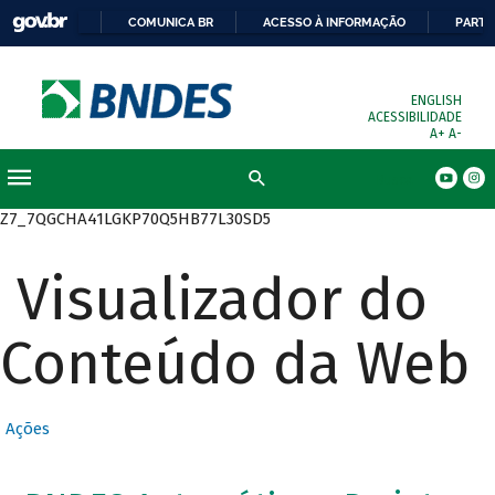
COMUNICA BR
ACESSO À INFORMAÇÃO
PARTI
ENGLISH
ACESSIBILIDADE
A+
A-
Busca
Z7_7QGCHA41LGKP70Q5HB77L30SD5
Visualizador do
Conteúdo da Web
Ações