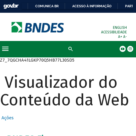
COMUNICA BR
ACESSO À INFORMAÇÃO
PARTI
ENGLISH
ACESSIBILIDADE
A+
A-
Busca
Z7_7QGCHA41LGKP70Q5HB77L30SD5
Visualizador do
Conteúdo da Web
Ações