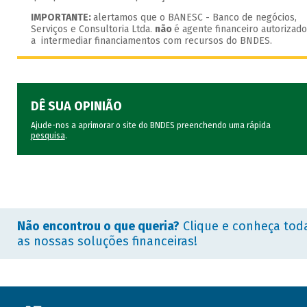
IMPORTANTE:
alertamos que o BANESC - Banco de negócios,
Serviços e Consultoria Ltda.
não
é agente financeiro autorizado
a intermediar financiamentos com recursos do BNDES.
DÊ SUA OPINIÃO
Ajude-nos a aprimorar o site do BNDES preenchendo uma rápida
pesquisa
.
Não encontrou o que queria?
Clique e conheça tod
as nossas soluções financeiras!