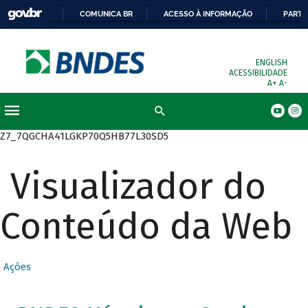
COMUNICA BR
ACESSO À INFORMAÇÃO
PARTI
ENGLISH
ACESSIBILIDADE
A+
A-
Busca
Z7_7QGCHA41LGKP70Q5HB77L30SD5
Visualizador do
Conteúdo da Web
Ações