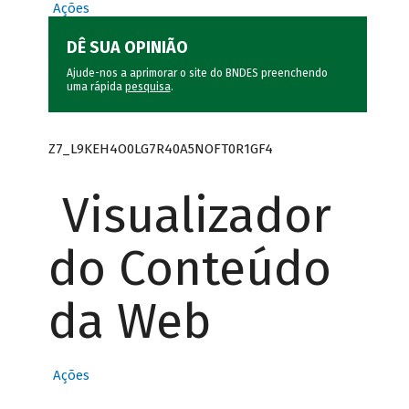
Ações
DÊ SUA OPINIÃO
Ajude-nos a aprimorar o site do BNDES preenchendo
uma rápida
pesquisa
.
Z7_L9KEH4O0LG7R40A5NOFT0R1GF4
Visualizador
do Conteúdo
da Web
Ações