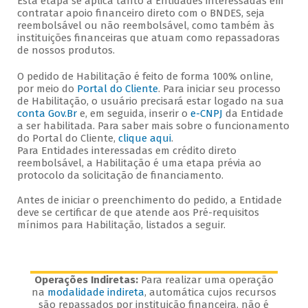
Esta etapa se aplica tanto a Entidades interessadas em
contratar apoio financeiro direto com o BNDES, seja
reembolsável ou não reembolsável, como também às
instituições financeiras que atuam como repassadoras
de nossos produtos.
O pedido de Habilitação é feito de forma 100% online,
por meio do
Portal do Cliente
. Para iniciar seu processo
de Habilitação, o usuário precisará estar logado na sua
conta Gov.Br
e, em seguida, inserir o
e-CNPJ
da Entidade
a ser habilitada. Para saber mais sobre o funcionamento
do Portal do Cliente,
clique aqui
.
Para Entidades interessadas em crédito direto
reembolsável, a Habilitação é uma etapa prévia ao
protocolo da solicitação de financiamento.
Antes de iniciar o preenchimento do pedido, a Entidade
deve se certificar de que atende aos Pré-requisitos
mínimos para Habilitação, listados a seguir.
Operações Indiretas:
Para realizar uma operação
na
modalidade indireta
, automática cujos recursos
são repassados por instituição financeira, não é