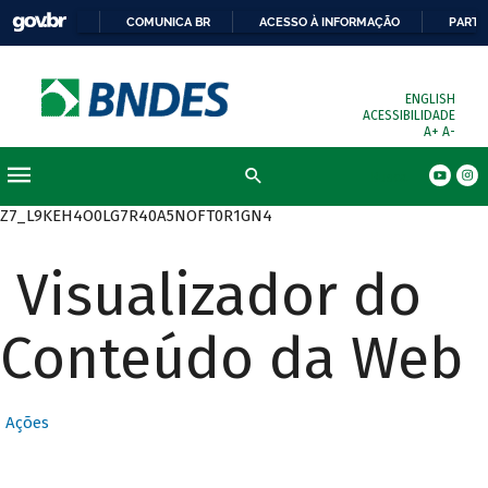
COMUNICA BR
ACESSO À INFORMAÇÃO
PARTI
ENGLISH
ACESSIBILIDADE
A+
A-
Busca
Z7_L9KEH4O0LG7R40A5NOFT0R1GN4
Visualizador do
Conteúdo da Web
Ações