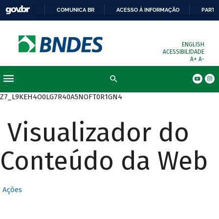
COMUNICA BR
ACESSO À INFORMAÇÃO
PARTI
ENGLISH
ACESSIBILIDADE
A+
A-
Busca
Z7_L9KEH4O0LG7R40A5NOFT0R1GN4
Visualizador do
Conteúdo da Web
Ações