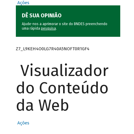
Ações
DÊ SUA OPINIÃO
Ajude-nos a aprimorar o site do BNDES preenchendo
uma rápida
pesquisa
.
Z7_L9KEH4O0LG7R40A5NOFT0R1GF4
Visualizador
do Conteúdo
da Web
Ações