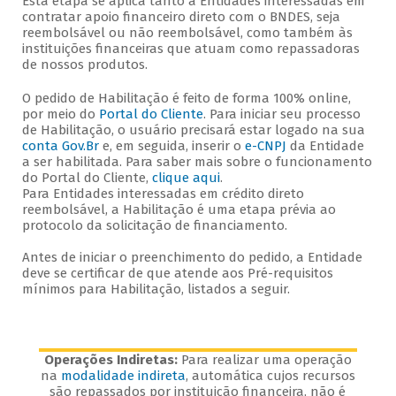
Esta etapa se aplica tanto a Entidades interessadas em
contratar apoio financeiro direto com o BNDES, seja
reembolsável ou não reembolsável, como também às
instituições financeiras que atuam como repassadoras
de nossos produtos.
O pedido de Habilitação é feito de forma 100% online,
por meio do
Portal do Cliente
. Para iniciar seu processo
de Habilitação, o usuário precisará estar logado na sua
conta Gov.Br
e, em seguida, inserir o
e-CNPJ
da Entidade
a ser habilitada. Para saber mais sobre o funcionamento
do Portal do Cliente,
clique aqui
.
Para Entidades interessadas em crédito direto
reembolsável, a Habilitação é uma etapa prévia ao
protocolo da solicitação de financiamento.
Antes de iniciar o preenchimento do pedido, a Entidade
deve se certificar de que atende aos Pré-requisitos
mínimos para Habilitação, listados a seguir.
Operações Indiretas:
Para realizar uma operação
na
modalidade indireta
, automática cujos recursos
são repassados por instituição financeira, não é