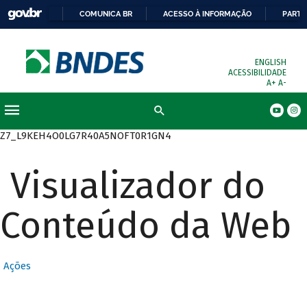
COMUNICA BR
ACESSO À INFORMAÇÃO
PARTI
ENGLISH
ACESSIBILIDADE
A+
A-
Busca
Z7_L9KEH4O0LG7R40A5NOFT0R1GN4
Visualizador do
Conteúdo da Web
Ações