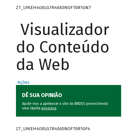
Z7_L9KEH4O0LG7R40A5NOFT0R1GN7
Visualizador
do Conteúdo
da Web
Ações
DÊ SUA OPINIÃO
Ajude-nos a aprimorar o site do BNDES preenchendo
uma rápida
pesquisa
.
Z7_L9KEH4O0LG7R40A5NOFT0R1GF4