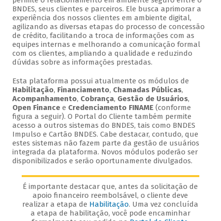
permite o relacionamento em ambiente seguro entre o
BNDES, seus clientes e parceiros. Ele busca aprimorar a
experiência dos nossos clientes em ambiente digital,
agilizando as diversas etapas do processo de concessão
de crédito, facilitando a troca de informações com as
equipes internas e melhorando a comunicação formal
com os clientes, ampliando a qualidade e reduzindo
dúvidas sobre as informações prestadas.
Esta plataforma possui atualmente os módulos de
Habilitação
,
Financiamento
,
Chamadas Públicas
,
Acompanhamento
,
Cobrança
,
Gestão de Usuários
,
Open Finance
e
Credenciamento FINAME
(conforme
figura a seguir). O Portal do Cliente também permite
acesso a outros sistemas do BNDES, tais como BNDES
Impulso e Cartão BNDES. Cabe destacar, contudo, que
estes sistemas não fazem parte da gestão de usuários
integrada da plataforma. Novos módulos poderão ser
disponibilizados e serão oportunamente divulgados.
É importante destacar que, antes da solicitação de
apoio financeiro reembolsável, o cliente deve
realizar a etapa de
Habilitação
. Uma vez concluída
a etapa de habilitação, você pode encaminhar